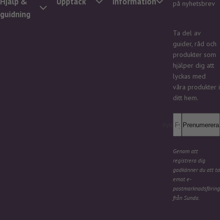
Hjälp &
Upptäck
Information
på nyhetsbrev
guidning
Ta del av
guider, råd och
produkter som
hjälper dig att
lyckas med
våra produkter i
ditt hem.
Fyll i din e-post *
Prenumerera
Genom att
registrera dig
godkänner du att ta
emot e-
postmarknadsföring
från Sunda.