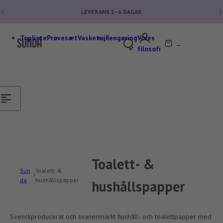
Hoppa till innehåll
LEVERANS
2–6
DAGAR
★★★★★ FLER ÄN 140 000 KUNDER
Topliste
Prøvesæt
Vasketøj
Rengøring
Vores
0
S
V
filosofi
ö
a
k
r
e
u
f
k
t
o
e
r
r
g
t
v
ä
Toalett- &
t
Sun
Toalett- &
t
da
hushållspapper
hushållspapper
m
e
d
Svenskproducerat och svanenmärkt hushåll- och toalettpapper med