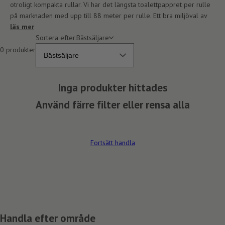
e
otroligt kompakta rullar. Vi har det längsta toalettpappret per rulle
l
på marknaden med upp till 88 meter per rulle. Ett bra miljöval av
,
läs mer
s
Sortera efter:
Bästsäljare
k
0 produkter
ö
l
j
Inga produkter hittades
m
e
Använd färre filter eller rensa alla
d
e
l
Fortsätt handla
,
r
e
n
g
ö
r
Handla efter område
i