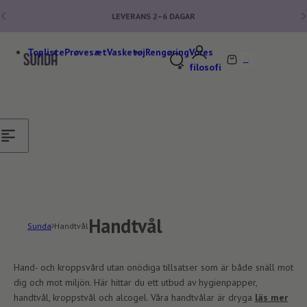
Hoppa till innehåll
LEVERANS
2–6
DAGAR
★★★★★ FLER ÄN 140 000 KUNDER
Topliste
Prøvesæt
Vasketøj
Rengøring
Vores
0
S
V
filosofi
ö
a
k
r
e
u
f
k
t
o
e
r
r
g
t
v
ä
Handtvål
Sunda
Handtvål
t
t
m
Hand- och kroppsvård utan onödiga tillsatser som är både snäll mot
e
dig och mot miljön. Här hittar du ett utbud av hygienpapper,
d
handtvål, kroppstvål och alcogel. Våra handtvålar är dryga
läs mer