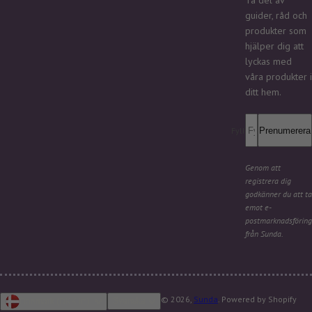
Ta del av
guider, råd och
produkter som
hjälper dig att
lyckas med
våra produkter i
ditt hem.
Fyll i din e-post *
Prenumerera
Genom att
registrera dig
godkänner du att ta
emot e-
postmarknadsföring
från Sunda.
© 2026,
Sunda
. Powered by Shopify
Svenska
Danmark (DKK kr.)