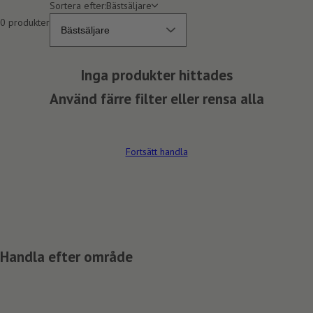
e
Sortera efter:
Bästsäljare
l
0 produkter
,
s
k
Inga produkter hittades
ö
l
Använd färre filter eller rensa alla
j
m
e
Fortsätt handla
d
e
l
,
r
e
n
Handla efter område
g
ö
r
i