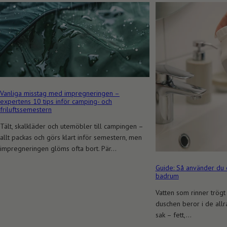
Vanliga misstag med impregneringen –
expertens 10 tips inför camping- och
friluftssemestern
Tält, skalkläder och utemöbler till campingen –
allt packas och görs klart inför semestern, men
impregneringen glöms ofta bort. Pär...
Guide: Så använder du 
badrum
Vatten som rinner trögt 
duschen beror i de all
sak – fett,...