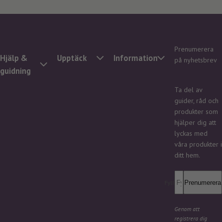
Prenumerera
Hjälp &
Upptäck
Information
på nyhetsbrev
guidning
Ta del av
guider, råd och
produkter som
hjälper dig att
lyckas med
våra produkter i
ditt hem.
Fyll i din e-post *
Prenumerera
Genom att
registrera dig