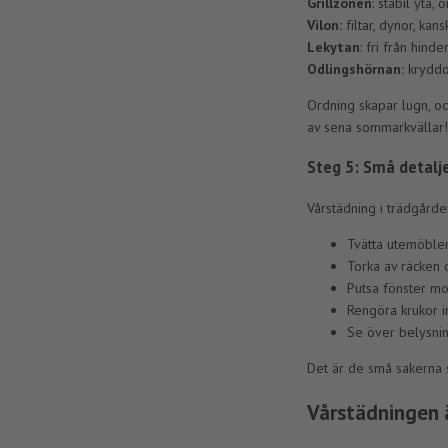
Grillzonen
: stabil yta, 
Vilon:
filtar, dynor, kans
Lekytan
: fri från hind
Odlingshörnan:
kryddo
Ordning skapar lugn, och
av sena sommarkvällar!
Steg 5: Små detalje
Vårstädning i trädgårde
Tvätta utemöble
Torka av räcken 
Putsa fönster mo
Rengöra krukor i
Se över belysni
Det är de små sakerna 
Vårstädningen 