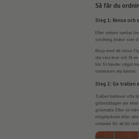
Så får du ordni
n
g
Steg 1: Rensa och 
Efter vintern samlas lö
oordning, krukor som st
Börja med att rensa.
Fl
ska vara kvar och få en
blir fri händer något men
sommaren ska kännas.
Steg 2: Ge trallen 
Trallen behöver ofta li
grillmiddagen ute elle
gräsmatta. Efter en hård
mögelpåväxt eller uttor
omtanke för att bli r