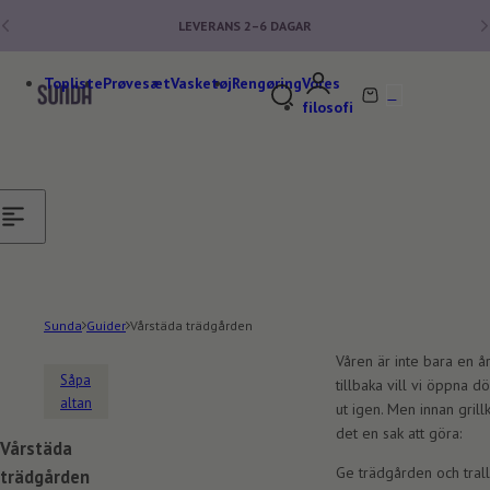
Hoppa till innehåll
★★★★★ FLER ÄN 140 000 KUNDER
Topliste
Prøvesæt
Vasketøj
Rengøring
Vores
0
S
V
filosofi
ö
a
k
r
e
u
f
k
t
o
e
r
r
g
t
v
Sunda
Guider
Vårstäda trädgården
ä
Våren är inte bara en år
t
Såpa
tillbaka vill vi öppna d
t
altan
ut igen. Men innan grill
m
det en sak att göra:
e
Vårstäda
d
Ge trädgården och tralle
trädgården