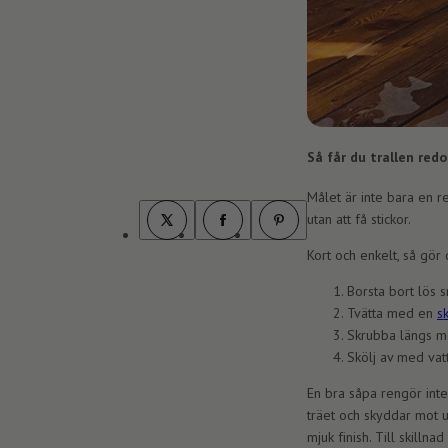
Så får du trallen red
Målet är inte bara en r
utan att få stickor.
T
F
P
w
a
i
Kort och enkelt, så gör 
i
c
n
t
e
t
t
b
e
Borsta bort lös 
e
o
r
r
Tvätta med en
s
o
e
k
s
Skrubba längs me
t
Skölj av med vat
En bra såpa rengör inte
träet och skyddar mot u
mjuk finish. Till skilln