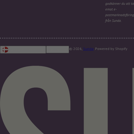
godkänner du att ta
emot e-
postmarknadsföring
från Sunda.
© 2026,
Sunda
. Powered by Shopify
Svenska
Danmark (DKK kr.)